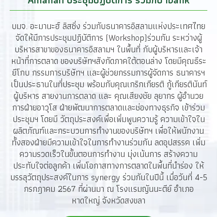
บมจ. อะมานะฮ์ ลิสซิ่ง ร่วมกับธนาคารอิสลามแห่งประเทศไทย
จัดให้มีการประชุมปฏิบัติการ (Workshop)ร่วมกัน ระหว่างผู้
บริหารสาขาของธนาคารอิสลามฯ ในพื้นที่ กับผู้บริหารและเจ้า
หน้าที่การตลาด ของบริษัทฯสังกัดภาคใต้ตอนล่าง โดยมีคุณธีระ
ยีโกบ กรรมการบริษัทฯ และผู้ช่วยกรรมการผู้จัดการ ธนาคารฯ
เป็นประธานในที่ประชุม พร้อมกับคุณเกริกเกียรติ กู้เกียรตินันท์
ผู้บริหาร สายงานการตลาด และ คุณเสียงชัย ลุยากร ผู้อำนวย
การฝ่ายอาวุโส ฝ่ายพัฒนาการตลาดและช่องทางธุรกิจ เข้าร่วม
ประชุมฯ โดยมี วัตถุประสงค์เพื่อเพิ่มพูนความรู้ ความเข้าใจใน
ผลิตภัณฑ์และกระบวนการทำงานของบริษัทฯ เพื่อให้พนักงาน
ทั้งสองฝ่ายมีความเข้าใจในการทำงานร่วมกัน ลดอุปสรรค เพิ่ม
ความรวดเร็วในขั้นตอนการทำงาน มุ่งเน้นการ สร้างความ
ประทับใจต่อลูกค้า เพิ่มโอกาสทางการตลาดในพื้นที่นำร่อง ให้
บรรลุวัตถุประสงค์ในการ synergy ร่วมกันในปีนี้ เมื่อวันที่ 4-5
กรกฎาคม 2567 ที่ผ่านมา ณ โรงแรมญันนะตีย์ อำเภอ
หาดใหญ่ จังหวัดสงขลา