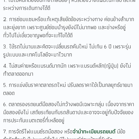
ระหว่างการเดินทางได้ดี
2. การซ่อมแซมหรือแก้เหตุเสียขัดข้องระหว่างทาง ค่อนข้างลำบาก
และยุ่งยาก เพราะศูนย์ซ่อมบำรุงยังมีไม่มากพอ และช่างหรืออู่
ทั่วไปไม่เชี่ยวชาญพอที่จะแก้ไขได้ดี
3. ใช้รถไม่นานและคิดจะเปลี่ยนรถคันใหม่ ไม่เกิน 6 ปี เพราะรุ่น
รูปแบบและเทคโนโลยีจะมาไวมาก
4. ไม่สนค่ายหรือแบรนด์มากนัก เพราะแบรนด์หลัก(ญีปุ่น) ยังไม่
ทำตลาดออกมา
5. การแข่งขันราคาตลาดรถใหม่ ปรับลดราคาใช้เป็นกลยุทธ์ขายมา
ตลอด
6. ตลาดรองรถยนต์มือสองไม่กว้างพอมีเฉพาะกลุ่ม เนื่องจากราคา
มือสองยังไม่ เสถียรเทียบกับรถสันดาปและอาจจะอยู่กับปัจจัยของ
การประกันแบตเตอรี่ที่เหลืออยู่
7. การจัดรีไฟแนนซ์รถมือสอง หรือ
จำนำทะเบียนรถยนต์
มีข้อ