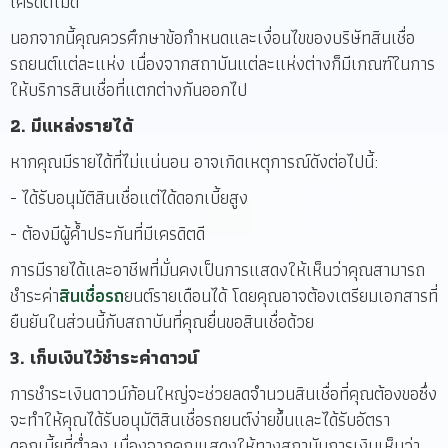
เครดิตไม่ดี
นอกจากนี้คุณควรศึกษาข้อกำหนดและเงื่อนไขของบริษัทสินเชื่อ
รถยนต์แต่ละแห่ง เนื่องจากสถาบันแต่ละแห่งต่างก็มีเกณฑ์ในการ
ให้บริการสินเชื่อที่แตกต่างกันออกไป
2. มีแหล่งรายได้
หากคุณมีรายได้ที่ไม่แน่นอน อาจเกิดเหตุการณ์ดังต่อไปนี้:
- ได้รับอนุมัติสินเชื่อแต่ได้ดอกเบี้ยสูง
- ต้องมีผู้ค้ำประกันที่มีเครดิตดี
การมีรายได้และอาชีพที่มั่นคงเป็นการแสดงให้เห็นว่าคุณสามารถ
ชำระค่า
สินเชื่อรถ
ยนต์รายเดือนได้ โดยคุณอาจต้องเตรียมเอกสารที่
ยืนยันในส่วนนี้กับสถาบันที่คุณยื่นขอสินเชื่อด้วย
3. เก็บเงินไว้ชำระค่าดาวน์
การชำระเงินดาวน์ก้อนใหญ่จะช่วยลดจำนวนสินเชื่อที่คุณต้องขอซึ่ง
จะทำให้คุณได้รับอนุมัติสินเชื่อรถยนต์ง่ายขึ้นและได้รับอัตรา
ดอกเบี้ยที่ต่ำลง เนื่องจากคุณแสดงให้ทางสถาบันการเงินเห็นว่า